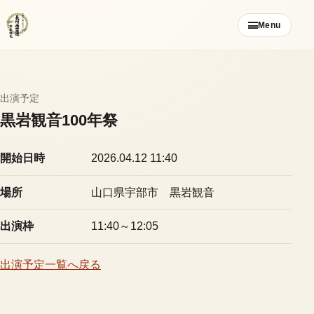
コ
Menu
ン
テ
ン
ツ
出演予定
ご挨拶
へ
黒岩観音100年祭
ス
お知らせ
キ
開始日時
2026.04.12 11:40
ッ
ブログ
プ
場所
山口県宇部市 黒岩観音
メンバー募集
出演枠
11:40～12:05
カレンダー
出演予定一覧へ戻る