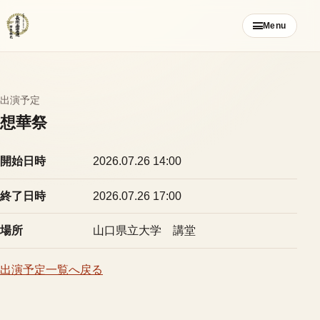
コ
Menu
ン
テ
ン
ツ
出演予定
ご挨拶
へ
想華祭
ス
お知らせ
キ
開始日時
2026.07.26 14:00
ッ
ブログ
プ
終了日時
2026.07.26 17:00
メンバー募集
場所
山口県立大学 講堂
カレンダー
出演予定一覧へ戻る