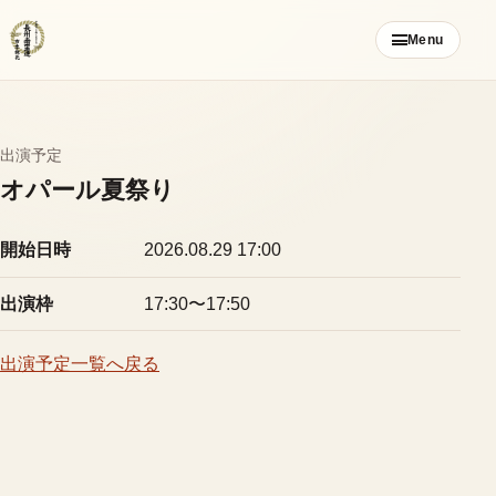
コ
Menu
ン
テ
ン
ツ
出演予定
ご挨拶
へ
オパール夏祭り
ス
お知らせ
キ
開始日時
2026.08.29 17:00
ッ
ブログ
プ
出演枠
17:30〜17:50
メンバー募集
出演予定一覧へ戻る
カレンダー