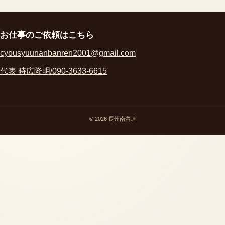
お仕事のご依頼はこちら
cyousyuunanbanren2001@gmail.com
代表 時広隆明/090-3633-6615
© 2026 長州南蛮連