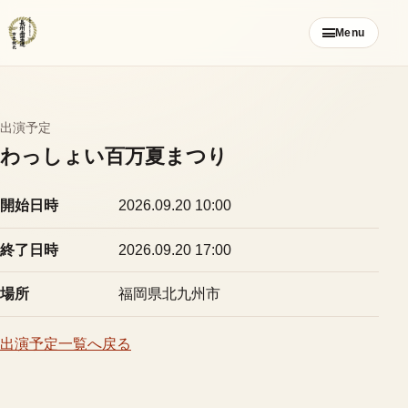
コ
Menu
ン
テ
ン
ツ
出演予定
ご挨拶
へ
わっしょい百万夏まつり
ス
お知らせ
キ
開始日時
2026.09.20 10:00
ッ
ブログ
プ
終了日時
2026.09.20 17:00
メンバー募集
場所
福岡県北九州市
カレンダー
出演予定一覧へ戻る