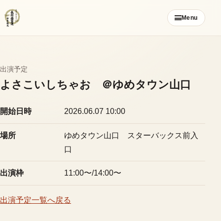
コ
Menu
ン
テ
ン
ツ
出演予定
ご挨拶
へ
よさこいしちゃお ＠ゆめタウン山口
ス
お知らせ
キ
開始日時
2026.06.07 10:00
ッ
ブログ
プ
場所
ゆめタウン山口 スターバックス前入
口
メンバー募集
出演枠
11:00〜/14:00〜
カレンダー
出演予定一覧へ戻る