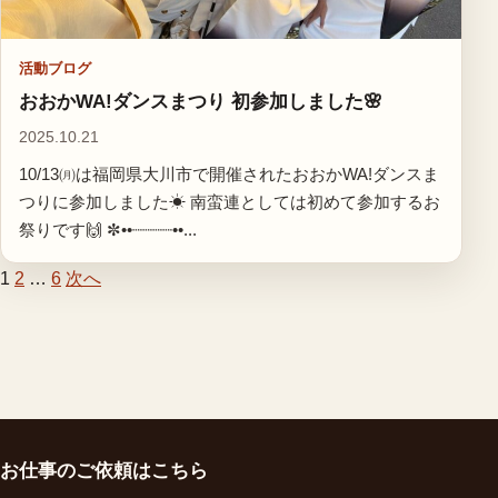
活動ブログ
おおかWA!ダンスまつり 初参加しました🌸
2025.10.21
10/13㈪は福岡県大川市で開催されたおおかWA!ダンスま
つりに参加しました☀ 南蛮連としては初めて参加するお
祭りです🙌 ✼••┈┈┈┈••...
1
2
…
6
次へ
投
稿
の
ペ
ー
お仕事のご依頼はこちら