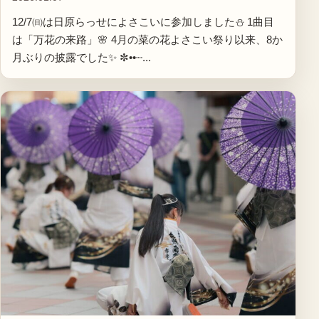
12/7㈰は日原らっせによさこいに参加しました⛄ 1曲目
は「万花の来路」🌸 4月の菜の花よさこい祭り以来、8か
月ぶりの披露でした✨ ✼••┈...