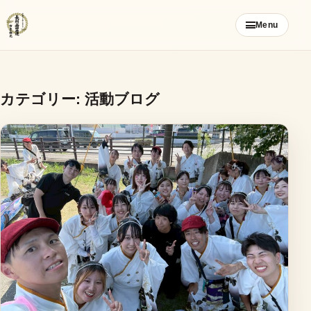
コ
Menu
ン
テ
ン
ツ
カテゴリー:
活動ブログ
ご挨拶
へ
ス
お知らせ
キ
ッ
ブログ
プ
メンバー募集
カレンダー