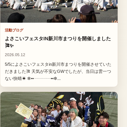
活動ブログ
よさこいフェスタIN新川市まつりを開催しました
🎏✨
2026.05.12
5/5によさこいフェスタin新川市まつりを開催させていた
だきました🎏 天気が不安なGWでしたが、当日は雲一つ
ない快晴☀ ✼••┈┈┈┈••✼...