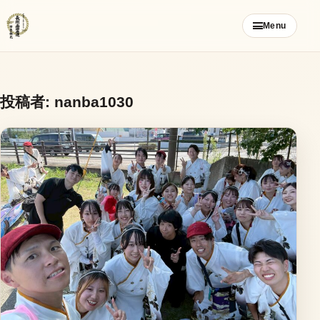
コ
Menu
ン
テ
ン
ツ
投稿者:
nanba1030
ご挨拶
へ
ス
お知らせ
キ
ッ
ブログ
プ
メンバー募集
カレンダー