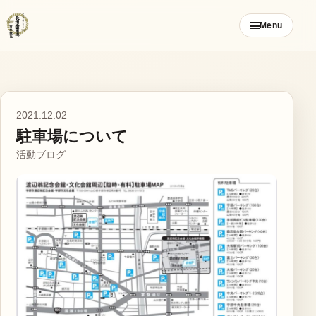
コ
Menu
ン
テ
ン
ツ
ご挨拶
へ
2021.12.02
ス
駐車場について
お知らせ
キ
活動ブログ
ッ
ブログ
プ
メンバー募集
カレンダー