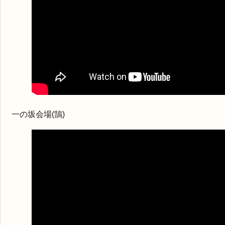
一の坂会場(鵠)