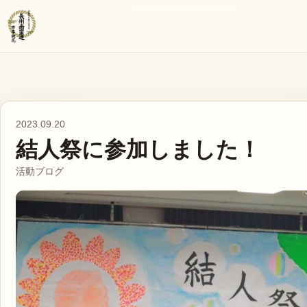
コ
ン
テ
ン
ツ
へ
ス
2023.09.20
結人祭に参加しました！
キ
ッ
活動ブログ
プ