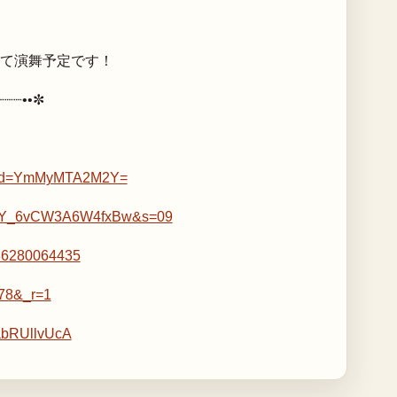
)にて演舞予定です！
┈┈┈••✼
gshid=YmMyMTA2M2Y=
TDuzY_6vCW3A6W4fxBw&s=09
086280064435
Q78&_r=1
abRUllvUcA