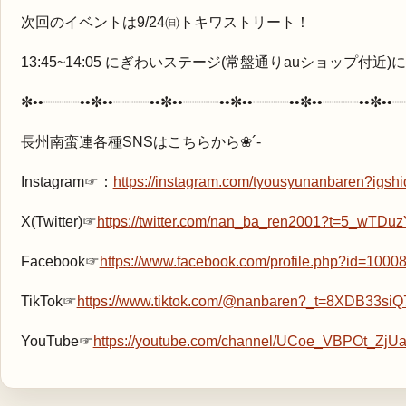
次回のイベントは9/24㈰トキワストリート！
13:45~14:05 にぎわいステージ(常盤通りauショップ付近
✼••┈┈┈┈••✼••┈┈┈┈••✼••┈┈┈┈••✼••┈┈┈┈••✼••┈┈┈┈••✼••┈
長州南蛮連各種SNSはこちらから❀´-
Instagram☞：
https://instagram.com/tyousyunanbaren?i
X(Twitter)☞
https://twitter.com/nan_ba_ren2001?t=5_w
Facebook☞
https://www.facebook.com/profile.php?id=100
TikTok☞
https://www.tiktok.com/@nanbaren?_t=8XDB33si
YouTube☞
https://youtube.com/channel/UCoe_VBPOt_ZjU