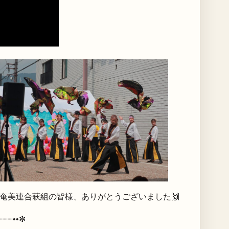
と奄美連合萩組の皆様、ありがとうございました🙌
┈┈┈••✼