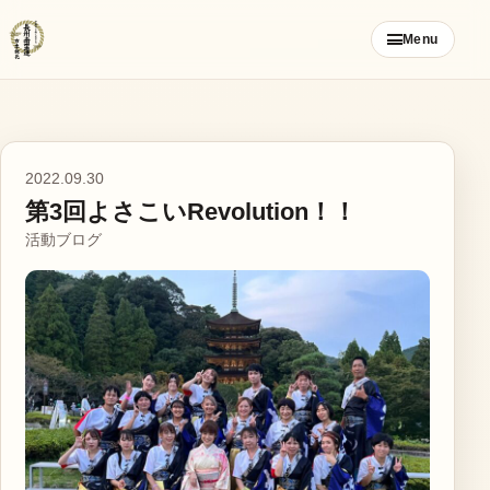
コ
Menu
ン
テ
ン
ツ
ご挨拶
へ
2022.09.30
ス
第3回よさこいRevolution！！
お知らせ
キ
活動ブログ
ッ
ブログ
プ
メンバー募集
カレンダー