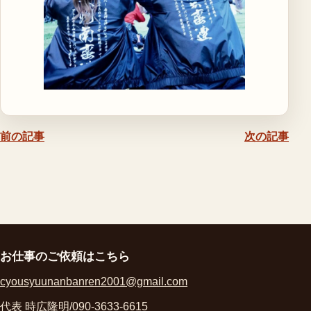
前の記事
次の記事
お仕事のご依頼はこちら
cyousyuunanbanren2001@gmail.com
代表 時広隆明/090-3633-6615