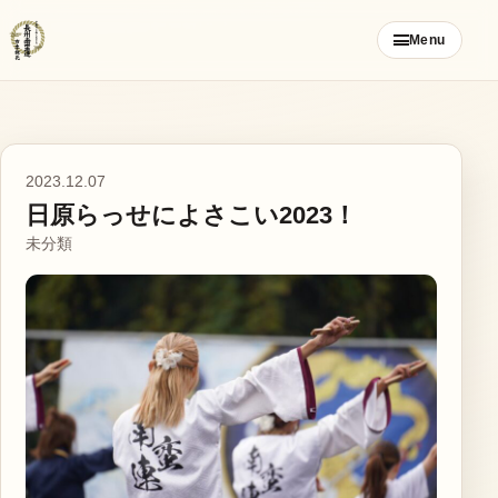
コ
Menu
ン
テ
ン
ツ
ご挨拶
へ
2023.12.07
ス
日原らっせによさこい2023！
お知らせ
キ
未分類
ッ
ブログ
プ
メンバー募集
カレンダー