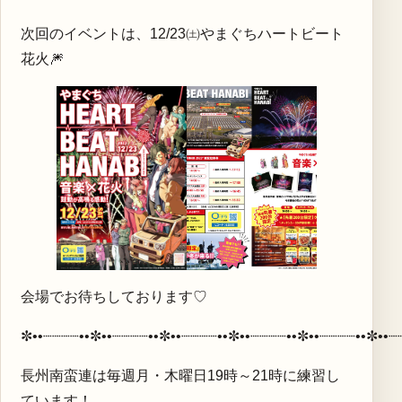
次回のイベントは、12/23㈯やまぐちハートビート
花火🎆
会場でお待ちしております♡
✼••┈┈┈┈••✼••┈┈┈┈••✼••┈┈┈┈••✼••┈┈┈┈••✼••┈┈┈┈••✼••┈
長州南蛮連は毎週月・木曜日19時～21時に練習し
ています！