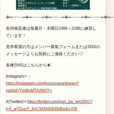
✼••┈┈┈┈••✼••┈┈┈┈••✼••┈┈┈┈••✼••┈┈┈┈••✼••┈┈┈┈••✼••┈
長州南蛮連は毎週月・木曜日19時～21時に練習し
ています！
見学希望の方はメンバー募集フォームまたはSNSの
メッセージよりお気軽にご連絡ください♡
各種SNSはこちらから❀´-
Instagram☞：
https://instagram.com/tyousyunanbaren?
igshid=YmMyMTA2M2Y=
X(Twitter)☞
https://twitter.com/nan_ba_ren2001?
t=5_wTDuzY_6vCW3A6W4fxBw&s=09