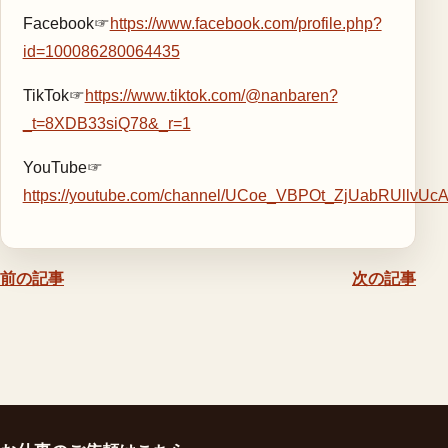
Facebook☞
https://www.facebook.com/profile.php?
id=100086280064435
TikTok☞
https://www.tiktok.com/@nanbaren?
_t=8XDB33siQ78&_r=1
YouTube☞
https://youtube.com/channel/UCoe_VBPOt_ZjUabRUllvUc
前の記事
次の記事