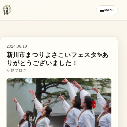
コ
Menu
ン
テ
ン
ツ
ご挨拶
へ
2024.06.18
ス
新川市まつりよさこいフェスタ✨あ
お知らせ
キ
りがとうございました！
ッ
活動ブログ
ブログ
プ
メンバー募集
カレンダー