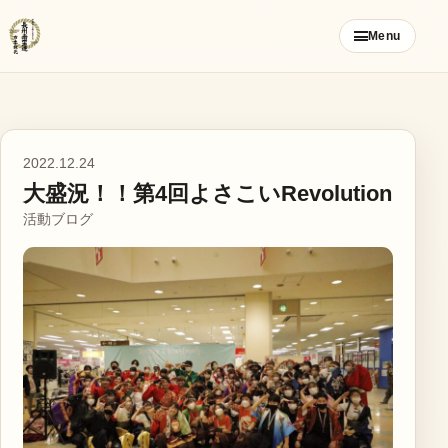
コ
Menu
ン
テ
ン
ツ
ご挨拶
へ
2022.12.24
ス
大盛況！！第4回よさこいRevolution
お知らせ
キ
活動ブログ
ッ
ブログ
プ
メンバー募集
カレンダー