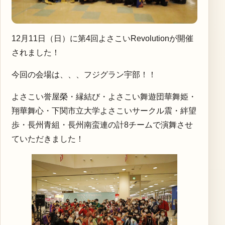
12月11日（日）に第4回よさこいRevolutionが開催
されました！
今回の会場は、、、フジグラン宇部！！
よさこい誉屋榮・縁結び・よさこい舞遊団華舞姫・
翔華舞心・下関市立大学よさこいサークル震・絆望
歩・長州青組・長州南蛮連の計8チームで演舞させ
ていただきました！