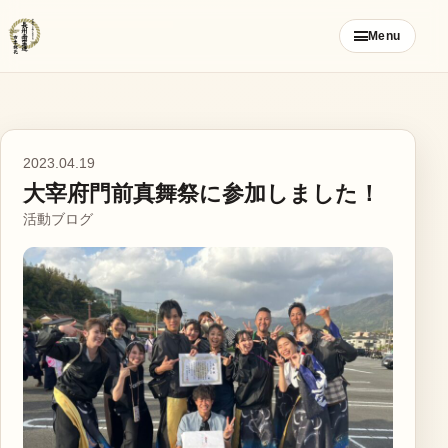
コ
Menu
ン
テ
ン
ツ
ご挨拶
へ
2023.04.19
ス
大宰府門前真舞祭に参加しました！
お知らせ
キ
活動ブログ
ッ
ブログ
プ
メンバー募集
カレンダー