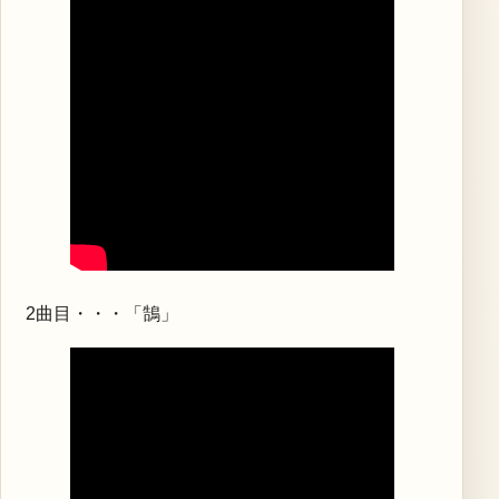
2曲目・・・「鵠」