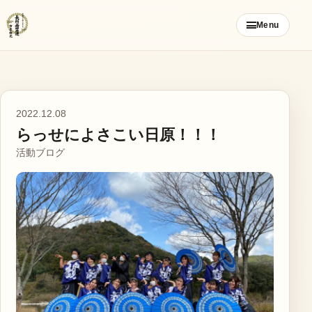
コ
Menu
ン
テ
ン
ツ
ご挨拶
へ
2022.12.08
ス
らっせによさこい日原！！！
お知らせ
キ
活動ブログ
ッ
ブログ
プ
メンバー募集
カレンダー