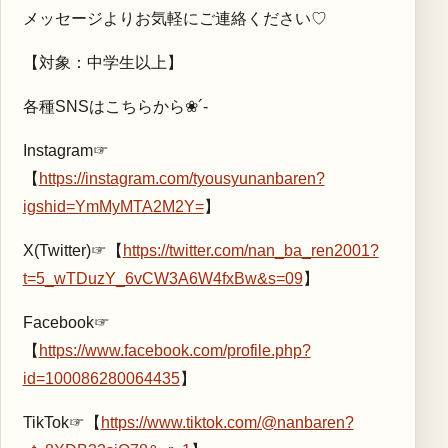
メッセージよりお気軽にご連絡ください♡
【対象：中学生以上】
各種SNSはこちらから❀´-
Instagram☞
【
https://instagram.com/tyousyunanbaren?
igshid=YmMyMTA2M2Y=
】
X(Twitter)☞【
https://twitter.com/nan_ba_ren2001?
t=5_wTDuzY_6vCW3A6W4fxBw&s=09
】
Facebook☞
【
https://www.facebook.com/profile.php?
id=100086280064435
】
TikTok☞【
https://www.tiktok.com/@nanbaren?