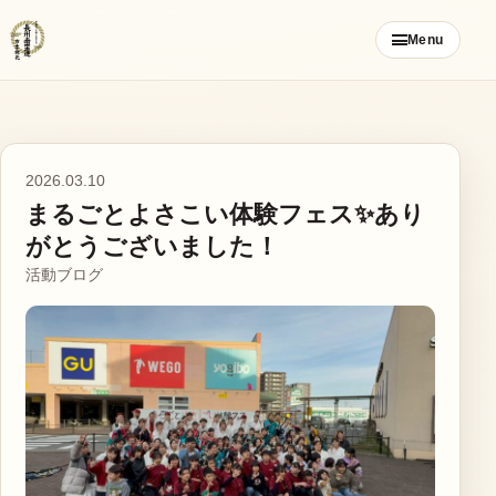
コ
Menu
ン
テ
ン
ツ
ご挨拶
へ
2026.03.10
ス
まるごとよさこい体験フェス✨あり
お知らせ
キ
がとうございました！
ッ
活動ブログ
ブログ
プ
メンバー募集
カレンダー