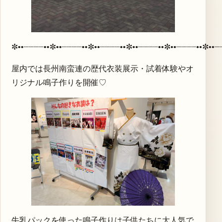
✼••┈┈┈┈••✼••┈┈┈┈••✼••┈┈┈┈••✼••┈┈┈┈••✼••┈┈┈┈••✼••┈
屋内では長州南蛮連の歴代衣装展示・試着体験やオ
リジナル鳴子作りを開催♡
牛乳パックを使った鳴子作りは子供たちに大人気で