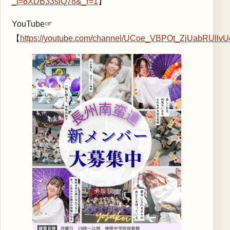
_t=8XDB33siQ78&_r=1
】
YouTube☞
【
https://youtube.com/channel/UCoe_VBPOt_ZjUabRUllv