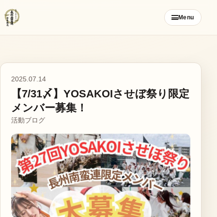
コ
Menu
ン
テ
ン
ツ
ご挨拶
へ
2025.07.14
ス
【7/31〆】YOSAKOIさせぼ祭り限定
お知らせ
キ
メンバー募集！
ッ
活動ブログ
ブログ
プ
メンバー募集
カレンダー