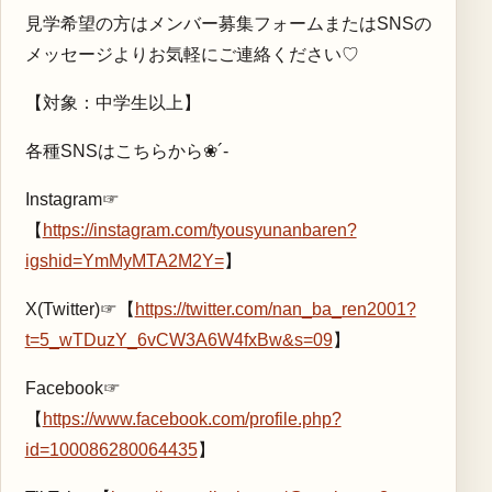
見学希望の方はメンバー募集フォームまたはSNSの
メッセージよりお気軽にご連絡ください♡
【対象：中学生以上】
各種SNSはこちらから❀´-
Instagram☞
【
https://instagram.com/tyousyunanbaren?
igshid=YmMyMTA2M2Y=
】
X(Twitter)☞【
https://twitter.com/nan_ba_ren2001?
t=5_wTDuzY_6vCW3A6W4fxBw&s=09
】
Facebook☞
【
https://www.facebook.com/profile.php?
id=100086280064435
】