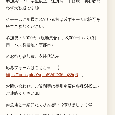
参加条件：中学生以上、無所属・未経験・初心者問
わず大歓迎です◎
※チームに所属されている方は必ずチームの許可を
得てご参加ください。
参加費：5,000円（現地集合）、8,000円（バス利
用、バス発着地：宇部市）
※お祭り参加費、衣装代込み
応募フォームはこちら☞ 【
https://forms.gle/Yvquh8WFD36nqS5q6
】
お問い合わせ、ご質問等は長州南蛮連各種SNSにて
ご連絡ください🙇‍♀️
南蛮連と一緒にたくさん思い出作りましょう😊