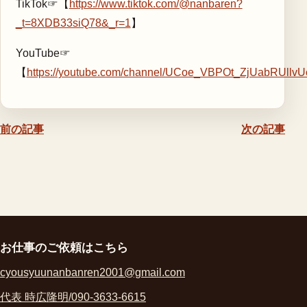
TikTok☞【
https://www.tiktok.com/@nanbaren?
_t=8XDB33siQ78&_r=1
】
YouTube☞
【
https://youtube.com/channel/UCoe_VBPOt_ZjUabRUllv
前の記事
次の記事
お仕事のご依頼はこちら
cyousyuunanbanren2001@gmail.com
代表 時広隆明/090-3633-6615