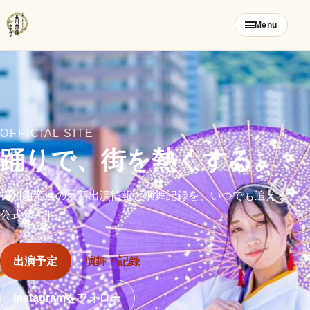
コ
Menu
ン
テ
ン
ツ
ご挨拶
へ
ス
OFFICIAL SITE
お知らせ
キ
踊りで、街を熱くする。
ッ
ブログ
プ
長州南蛮連の最新出演情報と演舞記録を、いつでも追える
公式サイト。
メンバー募集
カレンダー
出演予定
演舞・記録
Instagramをフォロー